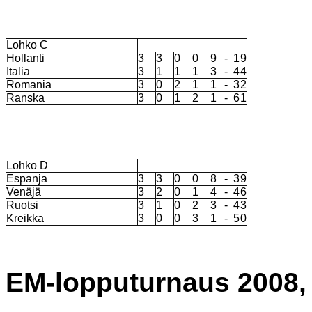
Lohko C
Hollanti
3
3
0
0
9
-
1
9
Italia
3
1
1
1
3
-
4
4
Romania
3
0
2
1
1
-
3
2
Ranska
3
0
1
2
1
-
6
1
Lohko D
Espanja
3
3
0
0
8
-
3
9
Venäjä
3
2
0
1
4
-
4
6
Ruotsi
3
1
0
2
3
-
4
3
Kreikka
3
0
0
3
1
-
5
0
EM-lopputurnaus 2008, 