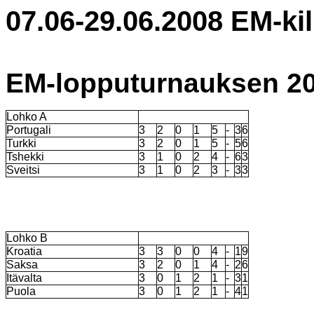
07.06-29.06.2008 EM-kilp
EM-lopputurnauksen 200
Lohko A
Portugali
3
2
0
1
5
-
3
6
Turkki
3
2
0
1
5
-
5
6
Tshekki
3
1
0
2
4
-
6
3
Sveitsi
3
1
0
2
3
-
3
3
Lohko B
Kroatia
3
3
0
0
4
-
1
9
Saksa
3
2
0
1
4
-
2
6
Itävalta
3
0
1
2
1
-
3
1
Puola
3
0
1
2
1
-
4
1